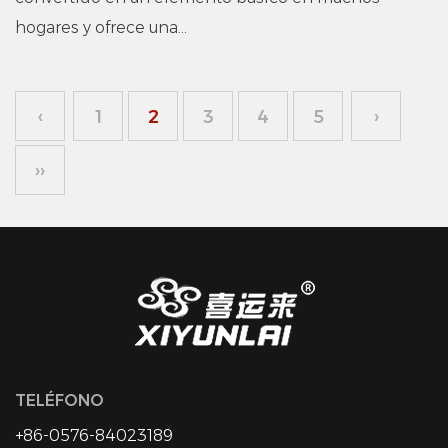
hogares y ofrece una...
‹
1
2
3
4
5
›
››
TELÉFONO
+86-0576-84023189