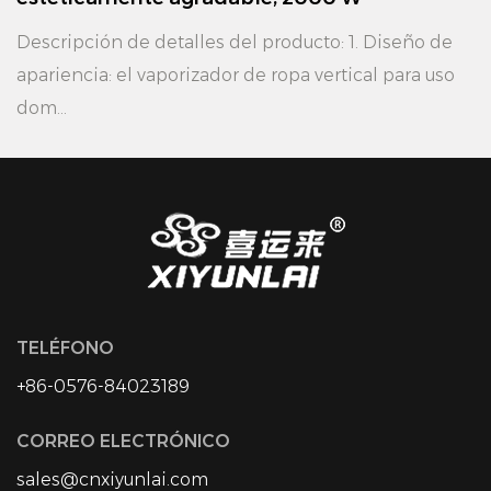
Descripción de detalles del product
apariencia: vaporizador ve
ucto: 1. Diseño de
estéti...
r de ropa vertical para uso
TELÉFONO
+86-0576-84023189
CORREO ELECTRÓNICO
sales@cnxiyunlai.com