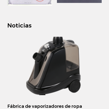
metal y plástico gris es adecuado para una variedad
de escenas del hogar, ya sea el dormitorio, la sala de
estar o el guardarropa, se puede combinar
Noticias
fácilmente y agregar un ambiente moderno a su
hogar.
8. Precio razonable: esta elegante percha para
pantalones con gancho de metal y plástico gris
tiene un precio razonable y es rentable, para que
pueda disfrutar de la calidad de la moda sin
generarle una carga financiera.
9. Buen servicio posventa: Nos comprometemos a
brindarle un servicio posventa de calidad. Si tiene
adores de ropa
Percha de plástico si
alguna pregunta, no dude en contactarnos,