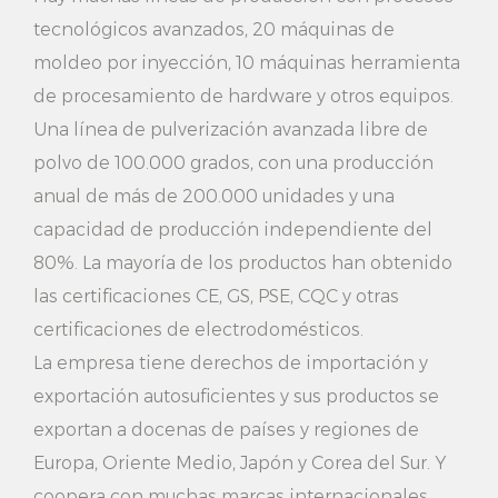
inversión vale la pena. él.
tecnológicos avanzados, 20 máquinas de
moldeo por inyección, 10 máquinas herramienta
2. Estabilidad: El diseño de la percha para
de procesamiento de hardware y otros equipos.
pantalones se combina con ganchos de metal y
Una línea de pulverización avanzada libre de
bases de plástico, lo que no solo garantiza la
polvo de 100.000 grados, con una producción
estabilidad general, sino que también agrega un
anual de más de 200.000 unidades y una
sentido de moda, para que su ropa quede colgada
capacidad de producción independiente del
80%. La mayoría de los productos han obtenido
de manera más segura en la percha para pantalones.
las certificaciones CE, GS, PSE, CQC y otras
3. Alta utilización del espacio: este tipo de percha
certificaciones de electrodomésticos.
para pantalones puede colgar varios pantalones,
La empresa tiene derechos de importación y
ahorrar espacio de manera efectiva y hacer que su
exportación autosuficientes y sus productos se
guardarropa esté más ordenado y ordenado. Al
exportan a docenas de países y regiones de
Europa, Oriente Medio, Japón y Corea del Sur. Y
mismo tiempo, el gancho de metal de la percha
coopera con muchas marcas internacionales