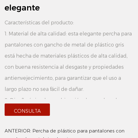
elegante
Características del producto:
1. Material de alta calidad: esta elegante percha para
pantalones con gancho de metal de plástico gris
está hecha de materiales plásticos de alta calidad,
con buena resistencia al desgaste y propiedades
antienvejecimiento, para garantizar que el uso a
largo plazo no sea fácil de dañar.
2. Diseño único: la combinación de ganchos de
CONSULTA
metal y base de plástico garantiza la estabilidad
general y añade una sensación de moda, añadiendo
ANTERIOR:
Percha de plástico para pantalones con
un color brillante a tu hogar.