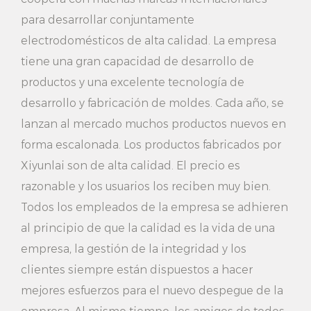
para pantalones también se puede colgar y colocar
para desarrollar conjuntamente
otras prendas, para lograr un almacenamiento
electrodomésticos de alta calidad. La empresa
multifuncional, de modo que el espacio de su hogar
tiene una gran capacidad de desarrollo de
sea más razonable.
productos y una excelente tecnología de
desarrollo y fabricación de moldes. Cada año, se
4. Fácil instalación: la percha para pantalones
lanzan al mercado muchos productos nuevos en
adopta una base de plástico, no es necesario
forma escalonada. Los productos fabricados por
perforar agujeros, simplemente pegue la base en la
Xiyunlai son de alta calidad. El precio es
pared o en el armario, puede instalarla fácilmente,
razonable y los usuarios los reciben muy bien.
de manera conveniente y rápida, para que no tenga
Todos los empleados de la empresa se adhieren
al principio de que la calidad es la vida de una
que preocuparse por problemas de instalación.
empresa, la gestión de la integridad y los
5. Servicio personalizado: este elegante colgador de
clientes siempre están dispuestos a hacer
pantalones con gancho de metal de plástico gris
mejores esfuerzos para el nuevo despegue de la
admite un servicio personalizado, puede elegir