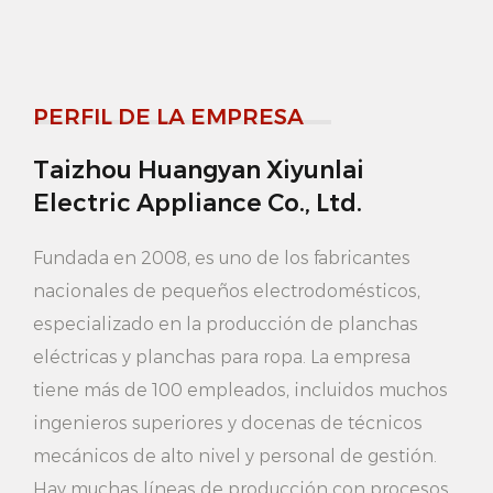
de manera conveniente y rápida.
5. Servicio personalizado: este elegante colgador de
metal de plástico gris admite un servicio
PERFIL DE LA EMPRESA
personalizado. Puedes elegir diferentes colores y
tamaños según tus necesidades y preferencias para
Taizhou Huangyan Xiyunlai
Electric Appliance Co., Ltd.
crear tu propia percha personalizada.
Ventajas del producto:
Fundada en 2008, es uno de los fabricantes
1. Durabilidad: este elegante colgador para
nacionales de pequeños electrodomésticos,
pantalones con gancho metálico de plástico gris
especializado en la producción de planchas
eléctricas y planchas para ropa. La empresa
está hecho de materiales plásticos de alta calidad,
tiene más de 100 empleados, incluidos muchos
con buena resistencia al desgaste y propiedades
ingenieros superiores y docenas de técnicos
antienvejecimiento, lo que garantiza que no sea fácil
mecánicos de alto nivel y personal de gestión.
de dañar durante mucho tiempo, por lo que su
Hay muchas líneas de producción con procesos